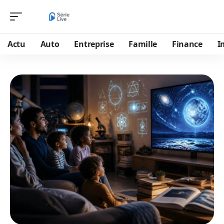
Actu
Auto
Entreprise
Famille
Finance
I