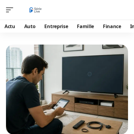
Actu
Auto
Entreprise
Famille
Finance
I