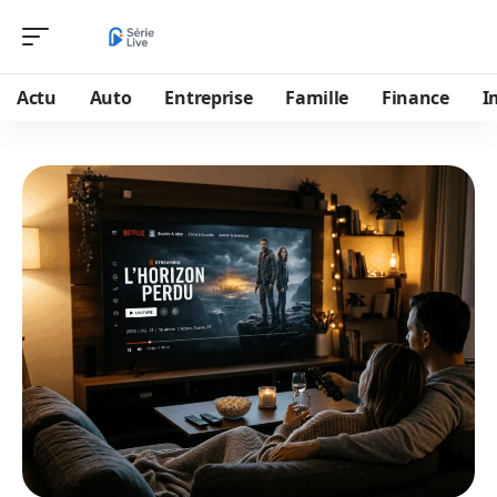
Actu
Auto
Entreprise
Famille
Finance
I