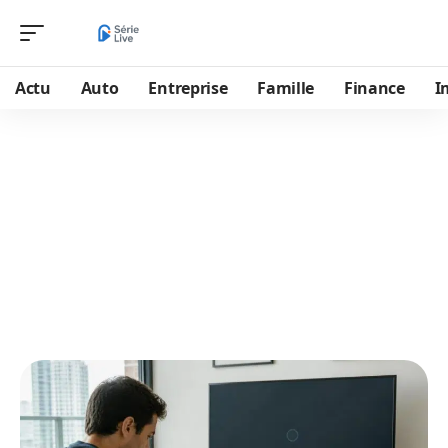
Actu
Auto
Entreprise
Famille
Finance
I
Tech