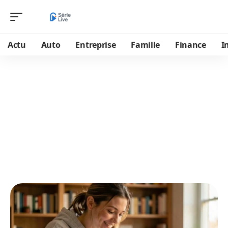
Actu
Auto
Entreprise
Famille
Finance
I
Loisirs