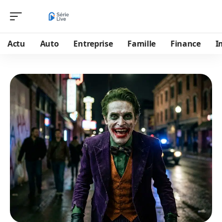
Actu
Auto
Entreprise
Famille
Finance
I